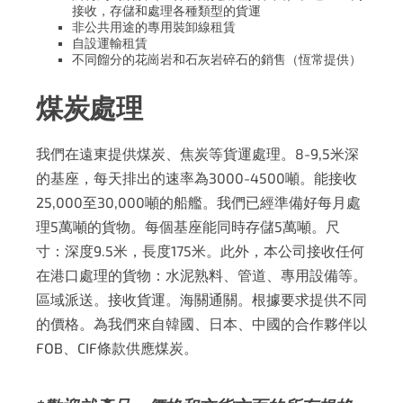
接收，存儲和處理各種類型的貨運
非公共用途的專用裝卸線租賃
自設運輸租賃
不同餾分的花崗岩和石灰岩碎石的銷售（恆常提供）
煤炭處理
我們在遠東提供煤炭、焦炭等
貨運
處理。8-9,5米深
的基座，每天排出的速率為3000-4500噸。能接收
25,000至30,000噸的
船艦
。我們已經準備好每月處
理5萬噸的貨物。每個基座能同時存儲5萬噸。尺
寸：深度9.5米，長度175米。此外，本公司接收任何
在港口處理的貨物：水泥熟料、管道、專用設備等。
區域派送。接收貨運。海關通關。根據要求提供不同
的價格。為我們來自韓國、日本、中國的合作夥伴以
FOB、CIF條款供應煤炭。