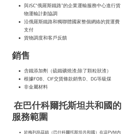
與JSC“俄羅斯鐵路”的企業運輸服務中心進行貨
物運輸計劃協調
沿俄羅斯鐵路和獨聯體國家整個網絡的貨運費
支付
貨物調度和客戶反饋
銷售
含鐵添加劑（硫鐵礦燒渣;除了顆粒狀渣）
根據FOB、CIF交貨條款銷售D、DG等級煤
非金屬材料
在巴什科爾托斯坦共和國的
服務範圍
於梅列烏茲鎮（巴什科爾托斯坦共和國）在這PVM內