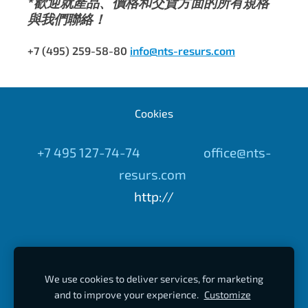
*歡迎就
產品、價格和交貨方面的所有規格
與我們聯絡！
+7 (495) 259-58-80
info@nts-resurs.com
Cookies
+7 495 127-74-74 office@nts-
resurs.com
http://
We use cookies to deliver services, for marketing
and to improve your experience.
Customize