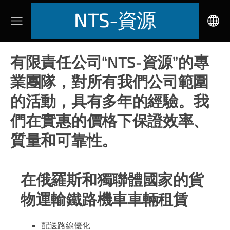
NTS-資源
有限責任公司“NTS-資源”的專
業團隊，對
所有
我們公司
範圍
的
活動，
具有
多年
的經驗。我
們在
實惠的價格下
保證
效率、
質量和可靠性。
在俄羅斯和獨聯體國家的
貨
物運輸
鐵路機車車輛租賃
配送路線優化